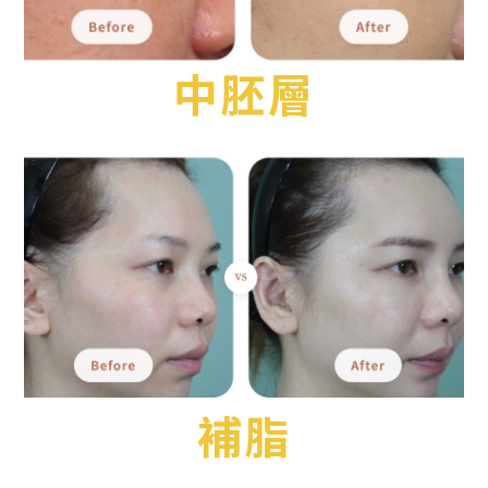
中胚層
補脂