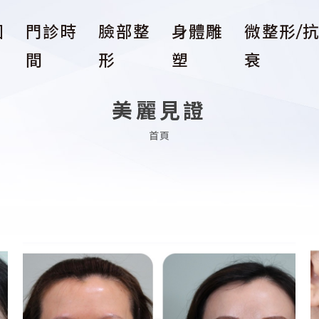
團
門診時
臉部整
身體雕
微整形/
間
形
塑
衰
美麗見證
首頁