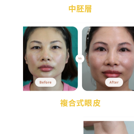
中胚層
複合式眼皮