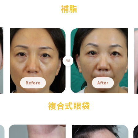
補脂
複合式眼袋