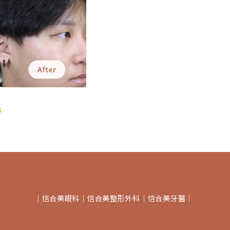
鼻
│
信合美眼科
│
信合美整形外科
│
信合美牙醫
│