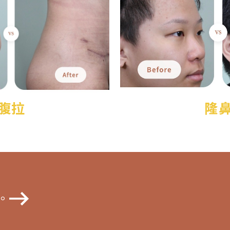
腹拉
隆
。