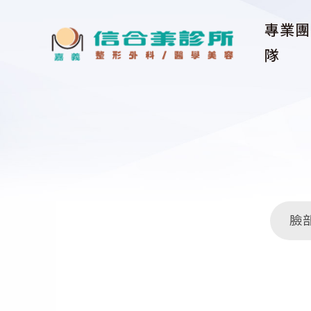
專業團
隊
臉