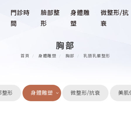
門診時
臉部整
身體雕
微整形/抗
間
形
塑
衰
胸部
首頁
身體雕塑
胸部
乳頭乳暈整形
部整形
身體雕塑
微整形/抗衰
美肌