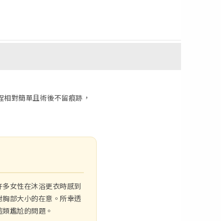
程相對簡單且術後不留痕跡，
許多女性在沐浴更衣時感到
對胸部大小的在意。所幸透
這類尷尬的問題。