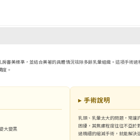
乳房審美標準，並結合美著的具體情況祛除多餘乳暈組織。這項手術過
調度。
▸ 手術說明
乳頭、乳暈太大的問題，常讓
困擾，其焦慮程度往往不亞於
變大變黑
過精細的縮減手術，就能解決