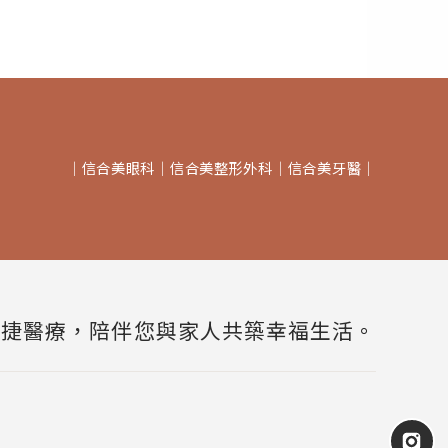
│
信合美眼科
│
信合美整形外科
│
信合美牙醫
│
便捷醫療，陪伴您與家人共築幸福生活。