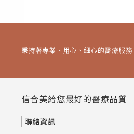
秉持著專業、用心、細心的醫療服務
信合美給您最好的醫療品質
聯絡資訊