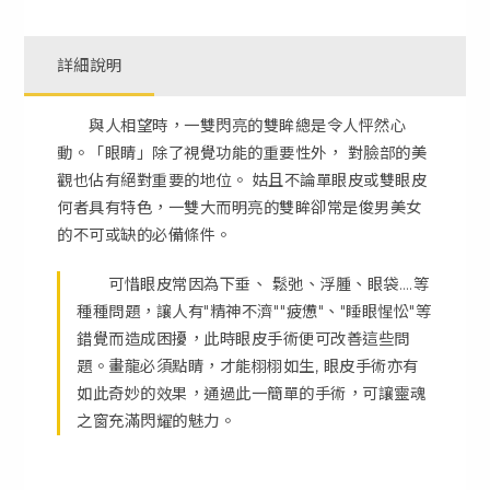
詳細說明
與人相望時，一雙閃亮的雙眸總是令人怦然心
動。「眼睛」除了視覺功能的重要性外， 對臉部的美
觀也佔有絕對重要的地位。 姑且不論單眼皮或雙眼皮
何者具有特色，一雙大而明亮的雙眸卻常是俊男美女
的不可或缺的必備條件。
可惜眼皮常因為下垂、 鬆弛、浮腫、眼袋….等
種種問題，讓人有"精神不濟""疲憊"、"睡眼惺忪"等
錯覺而造成困擾，此時眼皮手術便可改善這些問
題。畫龍必須點睛，才能栩栩如生, 眼皮手術亦有
如此奇妙的效果，通過此一簡單的手術，可讓靈魂
之窗充滿閃耀的魅力。