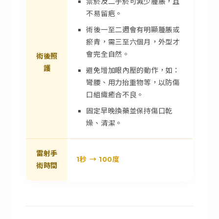
禁菸及二手菸可減少腫脹，且
不易留疤。
術後一至二週會有明顯腫脹或
瘀青，需三至六個月，外型才
會完全自然。
術後照
護
避免增加眼內壓的動作，如：
彎腰、用力抬重物等，以防傷
口組織癒合不良。
固定早晚換藥並保持傷口乾
燥、清潔。
雷射手
1秒 → 100度
術時間